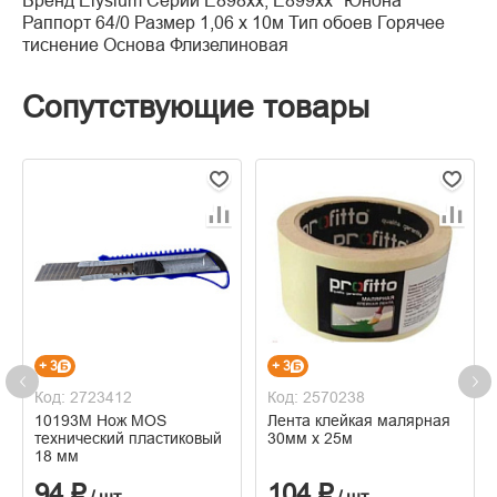
Бренд Elysium Серии Е898хх, Е899хх "Юнона"
Раппорт 64/0 Размер 1,06 х 10м Тип обоев Горячее
тиснение Основа Флизелиновая
Сопутствующие товары
+ 3
+ 3
Код: 2723412
Код: 2570238
10193М Нож MOS
Лента клейкая малярная
технический пластиковый
30мм х 25м
18 мм
94 ₽
104 ₽