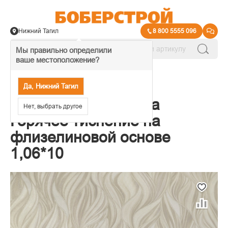
Нижний Тагил
8 800 5555 096
Мы правильно определили
ваше местоположение?
→
Обои декоративные
Да, Нижний Тагил
Обои Elysium Юнона
Нет, выбрать другое
Горячее тиснение на
флизелиновой основе
1,06*10