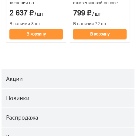
тиснения на
флизелиновой основе
флизелиновой основе
1,06*10м
2 637 ₽
799 ₽
1.06м x 10.05
/ шт
/ шт
В наличии 8 шт
В наличии 72 шт
В корзину
В корзину
Акции
Новинки
Распродажа