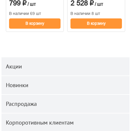
799 ₽
2 528 ₽
1.06м x 10.05
/ шт
/ шт
В наличии 69 шт
В наличии 8 шт
В корзину
В корзину
Акции
Новинки
Распродажа
Корпоротивным клиентам