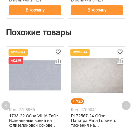
В корзину
В корзину
Похожие товары
НОВИНКА
НОВИНКА
АКЦИЯ
+ 76
Код: 2758965
Код: 2759041
1733-22 Обои VILIA Тибет
PL72567-24 Обои
Вспененный винил на
Палитра Alina Горячего
флизелиновой основе
тиснения на
1,06*10м
флизелиновой основе