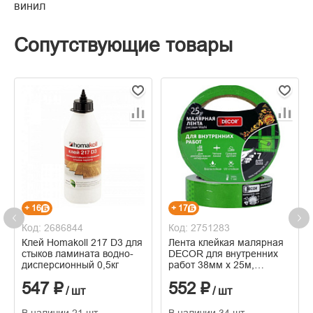
винил
Сопутствующие товары
+ 16
+ 17
Код: 2686844
Код: 2751283
Клей Homakoll 217 D3 для
Лента клейкая малярная
стыков ламината водно-
DECOR для внутренних
дисперсионный 0,5кг
работ 38мм х 25м,
зеленая
547 ₽
552 ₽
/ шт
/ шт
В наличии 21 шт
В наличии 34 шт