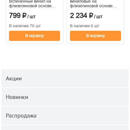
Вспененный винил на
виниловые на
флизелиновой основе
флизелиновой основе
1,06*10м
горячего тиснения
799 ₽
2 234 ₽
1,06м*10м
/ шт
/ шт
В наличии 76 шт
В наличии 6 шт
В корзину
В корзину
Акции
Новинки
Распродажа