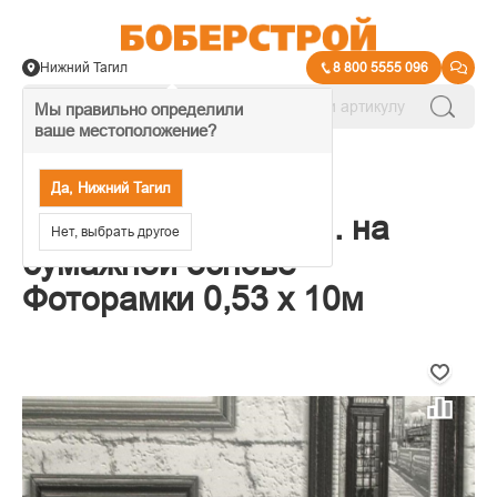
Нижний Тагил
8 800 5555 096
Мы правильно определили
ваше местоположение?
→
Обои декоративные
Да, Нижний Тагил
Обои Elysium винил. на
Нет, выбрать другое
бумажной основе
Фоторамки 0,53 х 10м