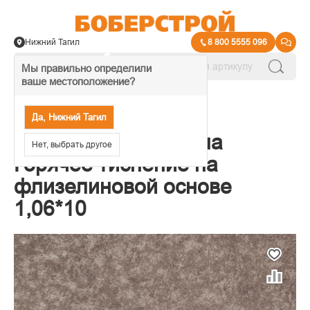
Нижний Тагил
8 800 5555 096
Мы правильно определили
ваше местоположение?
→
Обои декоративные
Да, Нижний Тагил
Обои Elysium Вилена
Нет, выбрать другое
Горячее тиснение на
флизелиновой основе
1,06*10