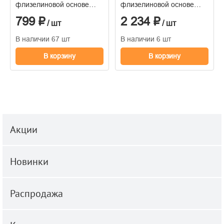
флизелиновой основе
флизелиновой основе
1,06*10м
горячего тиснения
799 ₽
2 234 ₽
1,06м*10м
/ шт
/ шт
В наличии 67 шт
В наличии 6 шт
В корзину
В корзину
Акции
Новинки
Распродажа