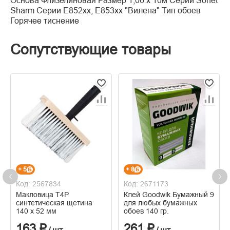
Основа Флизелиновая Размер 1,06 х 10м Серии Sonet
Sharm Серии Е852xx, E853xx "Вилена" Тип обоев
Горячее тиснение
Сопутствующие товары
+ 5
+ 8
Код: 2567834
Код: 2671173
Макловица Т4Р
Клей Goodwik Бумажный 9
синтетическая щетина
для любых бумажных
140 х 52 мм
обоев 140 гр.
163 ₽
261 ₽