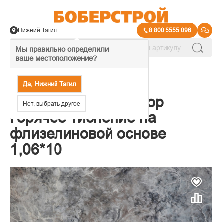
Нижний Тагил
8 800 5555 096
Мы правильно определили
ваше местоположение?
→
Обои декоративные
Да, Нижний Тагил
Обои Elysium Мрамор
Нет, выбрать другое
Горячее тиснение на
флизелиновой основе
1,06*10