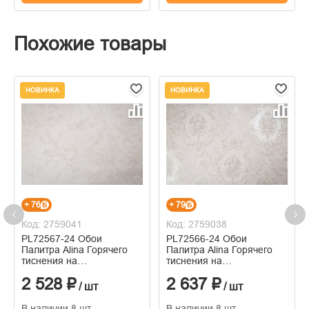
Похожие товары
НОВИНКА
НОВИНКА
+ 76
+ 79
Код: 2759041
Код: 2759038
PL72567-24 Обои
PL72566-24 Обои
Палитра Alina Горячего
Палитра Alina Горячего
тиснения на
тиснения на
флизелиновой основе
флизелиновой основе
2 528 ₽
2 637 ₽
1.06м x 10.05
1.06м x 10.05
/ шт
/ шт
В наличии 8 шт
В наличии 8 шт