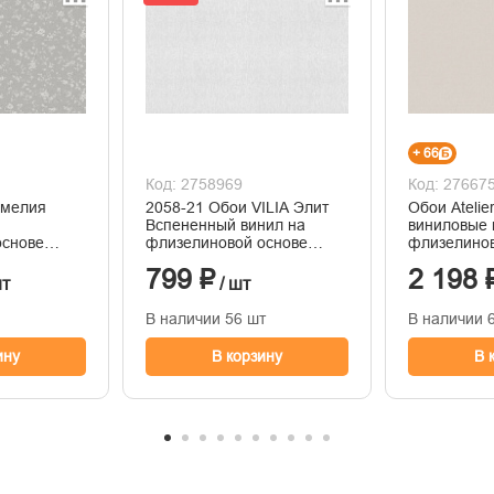
+ 66
Код: 2758969
Код: 27667
амелия
2058-21 Обои VILIA Элит
Обои Ateli
Вспененный винил на
виниловые 
основе
флизелиновой основе
флизелинов
ния
1,06*10м
горячего т
799 ₽
2 198 
1,06м*10м
шт
/ шт
В наличии 56 шт
В наличии 
ину
В корзину
В 