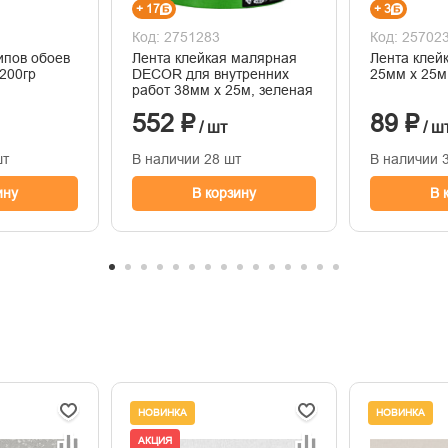
+ 17
+ 3
Код: 2751283
Код: 25702
ипов обоев
Лента клейкая малярная
Лента клей
200гр
DECOR для внутренних
25мм х 25м
работ 38мм х 25м, зеленая
552 ₽
89 ₽
/ шт
/ ш
шт
В наличии 28 шт
В наличии 
ину
В корзину
В 
НОВИНКА
НОВИНКА
АКЦИЯ