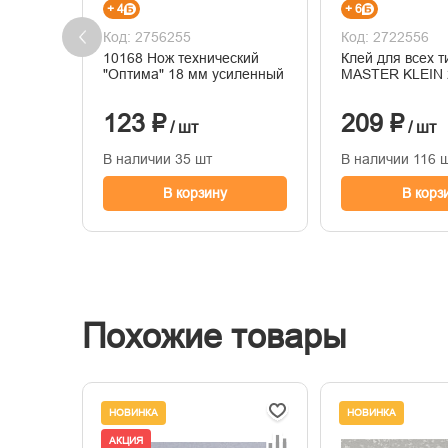
+ 4
+ 6
Код: 2756255
Код: 2722556
10168 Нож технический
Клей для всех т
"Оптима" 18 мм усиленный
MASTER KLEIN 
123 ₽
209 ₽
/ шт
/ шт
В наличии 35 шт
В наличии 116 
В корзину
В корз
Похожие товары
НОВИНКА
НОВИНКА
АКЦИЯ