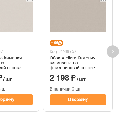
+ 66
+ 67
57
Код: 2766752
Код: 2
ero Камелия
Обои Ateliero Камелия
Обои A
на
виниловые на
винило
ой основе
флизелиновой основе
флизел
иснения
горячего тиснения
горяче
₽
2 198 ₽
2 23
1,06м*10м
1,06м*
/ шт
/ шт
6 шт
В наличии 6 шт
В нали
корзину
В корзину