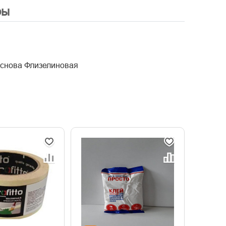
ры
 Основа Флизелиновая