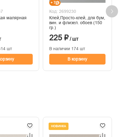
+ 7
+ 26
37
Код: 2699230
Код: 2
кая малярная
Клей,Просто-клей, для бум,
10322 
вин. и флизел. обоев (150
Профи 
гр.)
прорез
пласти
225 ₽
851
черный
т
/ шт
314 шт
В наличии 174 шт
В нали
корзину
В корзину
НОВИНКА
НОВИНК