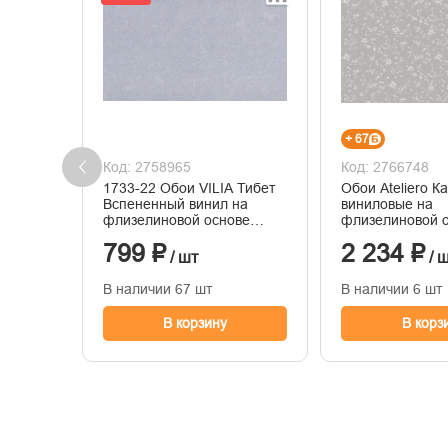
+ 67
Код: 2758965
Код: 2766748
1733-22 Обои VILIA Тибет
Обои Ateliero К
Вспененный винил на
виниловые на
флизелиновой основе
флизелиновой 
1,06*10м
горячего тисне
799 ₽
2 234 ₽
1,06м*10м
/ шт
/ 
В наличии 67 шт
В наличии 6 шт
В корзину
В корз