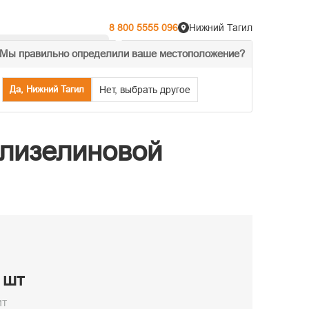
8 800 5555 096
Нижний Тагил
Мы правильно определили ваше местоположение?
% Акции
Распродажа
Да, Нижний Тагил
Нет, выбрать другое
флизелиновой
/ шт
ит