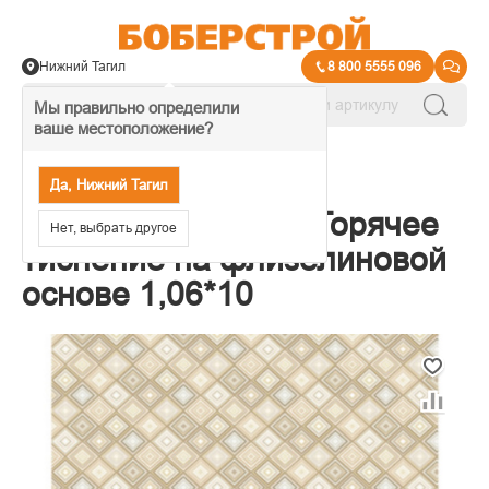
Нижний Тагил
8 800 5555 096
Мы правильно определили
ваше местоположение?
→
Обои декоративные
Да, Нижний Тагил
Обои Elysium Лего Горячее
Нет, выбрать другое
тиснение на флизелиновой
основе 1,06*10