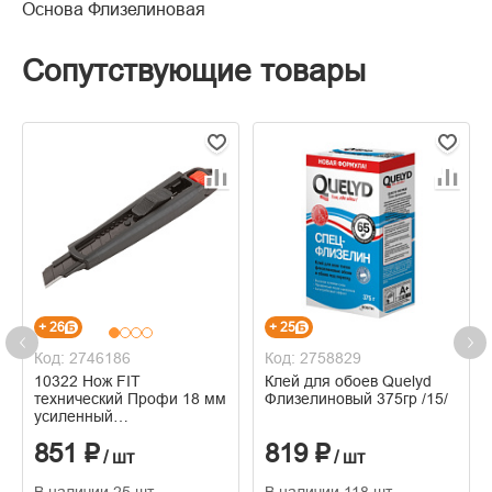
Основа Флизелиновая
Сопутствующие товары
+ 26
+ 25
Код: 2746186
Код: 2758829
10322 Нож FIT
Клей для обоев Quelyd
технический Профи 18 мм
Флизелиновый 375гр /15/
усиленный
прорезиненный, дополнит.
851 ₽
819 ₽
пластиковый прижим,
/ шт
/ шт
черный
В наличии 25 шт
В наличии 118 шт