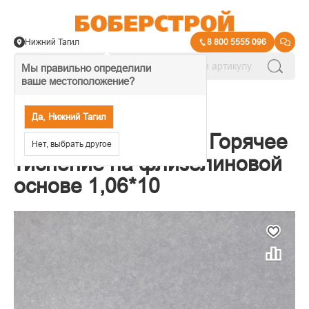
Нижний Тагил
8 800 5555 096
Мы правильно определили
ваше местоположение?
→
Обои декоративные
Да, Нижний Тагил
Обои Elysium Глитч Горячее
Нет, выбрать другое
тиснение на флизелиновой
основе 1,06*10