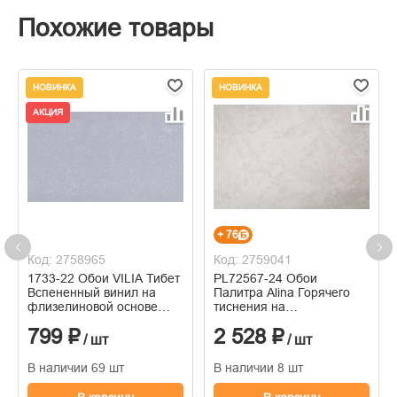
Похожие товары
НОВИНКА
НОВИНКА
АКЦИЯ
+ 76
Код: 2758965
Код: 2759041
1733-22 Обои VILIA Тибет
PL72567-24 Обои
Вспененный винил на
Палитра Alina Горячего
флизелиновой основе
тиснения на
1,06*10м
флизелиновой основе
799 ₽
2 528 ₽
1.06м x 10.05
/ шт
/ шт
В наличии 69 шт
В наличии 8 шт