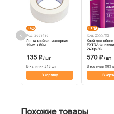
+ 4
+ 17
Код: 2689496
Код: 2555792
Лента клейкая малярная
Клей для обоев
19мм х 50м
EXTRA Флизели
240гр/20/
135 ₽
570 ₽
/ шт
/ шт
В наличии 213 шт
В наличии 983 
В корзину
В корз
Похожие товары