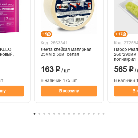
+ 5
+ 17
Код: 2563341
Код: 27258
 KLEO
Лента клейкая малярная
Набор Реал
новый,
25мм х 50м, белая
260*290мм 
полиакрил
163 ₽
565 ₽
/ шт
/
шт
В наличии 175 шт
В наличии 
ину
В корзину
В 