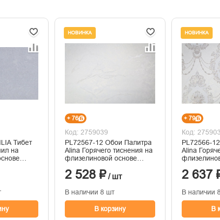
НОВИНКА
НОВИНКА
+ 76
+ 79
Код: 2759039
Код: 27590
ILIA Тибет
PL72567-12 Обои Палитра
PL72566-12
нил на
Alina Горячего тиснения на
Alina Горяч
основе
флизелиновой основе
флизелинов
1.06м x 10.05
1.06м x 10.
2 528 ₽
2 637 
/ шт
т
В наличии 8 шт
В наличии 
ину
В корзину
В 