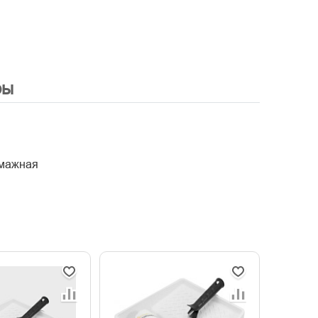
ры
умажная