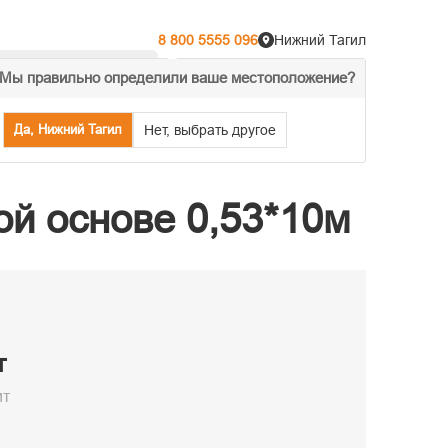
8 800 5555 096
Нижний Тагил
Мы правильно определили ваше местоположение?
% Акции
Распродажа
Да, Нижний Тагил
Нет, выбрать другое
й основе 0,53*10м
т
ит