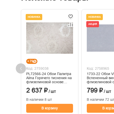
НОВИНКА
НОВИНКА
АКЦИЯ
+ 79
Код: 2759038
Код: 2758965
PL72566-24 Обои Палитра
1733-22 Обои V
Alina Горячего тиснения на
Вспененный ви
флизелиновой основе
флизелиновой 
1.06м x 10.05
1,06*10м
2 637 ₽
799 ₽
/ шт
/ шт
В наличии 8 шт
В наличии 72 ш
В корзину
В корз