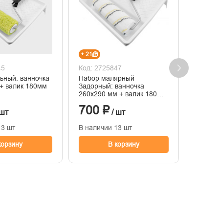
+ 21
+ 12
45
Код: 2725847
Код: 2
ьный: ванночка
Набор малярный
Кисть 
+ валик 180мм
Задорный: ванночка
50х140
260x290 мм + валик 180
щетин
мм, бюгель 6 мм, ворс 12
700 ₽
411 
мм, полиамид.
 шт
/ шт
13 шт
В наличии 13 шт
В нали
корзину
В корзину