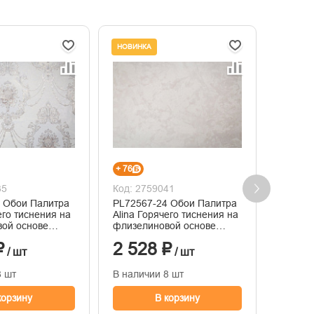
НОВИНКА
НОВИНК
+ 76
+ 67
35
Код: 2759041
Код: 2
 Обои Палитра
PL72567-24 Обои Палитра
Обои A
его тиснения на
Alina Горячего тиснения на
винило
ой основе
флизелиновой основе
флизел
05
1.06м x 10.05
горяче
₽
2 528 ₽
2 23
1,06м*
/ шт
/ шт
8 шт
В наличии 8 шт
В нали
корзину
В корзину