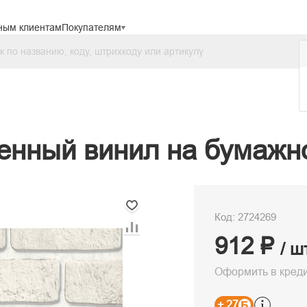
ным клиентам
Покупателям
енный винил на бумажно
Код: 2724269
912 ₽
/ ш
Оформить в кред
+ 27