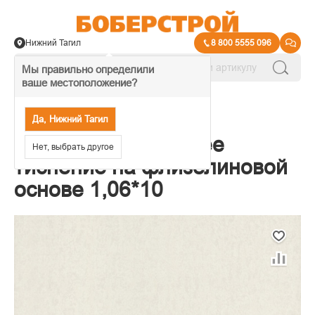
Нижний Тагил
8 800 5555 096
Мы правильно определили
ваше местоположение?
→
Обои декоративные
Да, Нижний Тагил
Обои Аспект Горячее
Нет, выбрать другое
тиснение на флизелиновой
основе 1,06*10