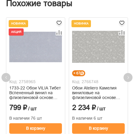
Похожие товары
НОВИНКА
НОВИНКА
АКЦИЯ
+ 67
Код: 2758965
Код: 2766748
1733-22 Обои VILIA Тибет
Обои Ateliero Камелия
Вспененный винил на
виниловые на
флизелиновой основе
флизелиновой основе
1,06*10м
горячего тиснения
799 ₽
2 234 ₽
1,06м*10м
/ шт
/ шт
В наличии 76 шт
В наличии 6 шт
В корзину
В корзину