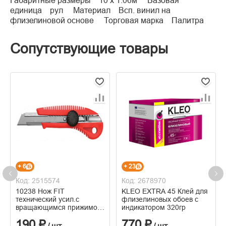
Габаритные размеры 10 х 1.06м Базовая
единица рул Материал Всп. винил на
флизелиновой основе Торговая марка Палитра
Сопутствующие товары
+ 6
+ 23
Код: 2515574
Код: 2678970
10238 Нож FIT
KLEO EXTRA 45 Клей для
технический усил.с
флизелиновых обоев c
вращающимся прижимом
индикатором 320гр
18мм
190 ₽
770 ₽