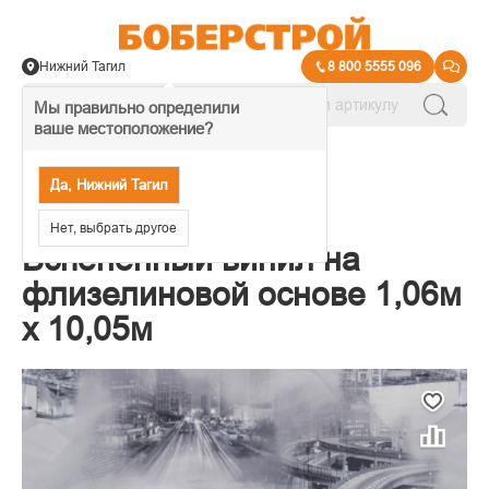
Нижний Тагил
8 800 5555 096
Мы правильно определили
ваше местоположение?
→
Обои декоративные
Да, Нижний Тагил
Обои AS Палитра
Нет, выбрать другое
Вспененный винил на
флизелиновой основе 1,06м
x 10,05м