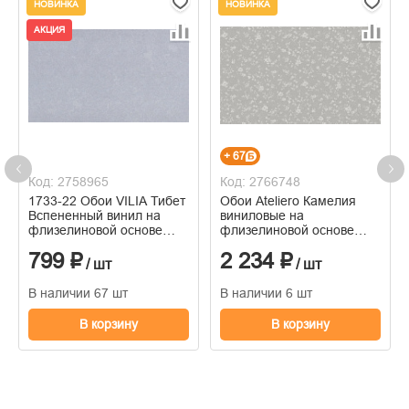
НОВИНКА
НОВИНКА
АКЦИЯ
+ 67
Код: 2758965
Код: 2766748
1733-22 Обои VILIA Тибет
Обои Ateliero Камелия
Вспененный винил на
виниловые на
флизелиновой основе
флизелиновой основе
1,06*10м
горячего тиснения
799 ₽
2 234 ₽
1,06м*10м
/ шт
/ шт
В наличии 67 шт
В наличии 6 шт
В корзину
В корзину