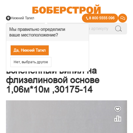
Нижний Тагил
8 800 5555 096
Мы правильно определили
ваше местоположение?
→
Обои декоративные
Да, Нижний Тагил
Обои AS Палитра,
Нет, выбрать другое
вспененный винил на
флизелиновой основе
1,06м*10м ,30175-14