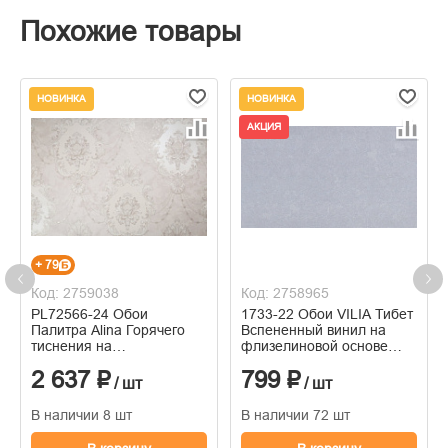
Похожие товары
НОВИНКА
НОВИНКА
АКЦИЯ
+ 79
Код: 2759038
Код: 2758965
PL72566-24 Обои
1733-22 Обои VILIA Тибет
Палитра Alina Горячего
Вспененный винил на
тиснения на
флизелиновой основе
флизелиновой основе
1,06*10м
2 637 ₽
799 ₽
1.06м x 10.05
/ шт
/ шт
В наличии 8 шт
В наличии 72 шт