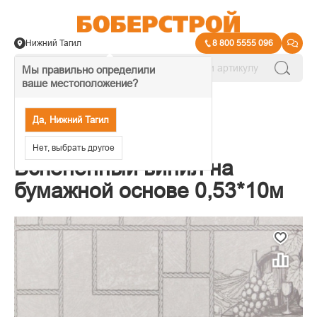
Нижний Тагил
8 800 5555 096
Мы правильно определили
ваше местоположение?
→
Обои декоративные
Да, Нижний Тагил
Обои AS Палитра
Нет, выбрать другое
Вспененный винил на
бумажной основе 0,53*10м