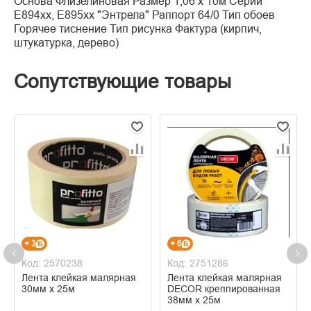
Основа Флизелиновая Размер 1,06 х 10м Серии
Е894хх, Е895хх "Энтрела" Раппорт 64/0 Тип обоев
Горячее тиснение Тип рисунка Фактура (кирпич,
штукатурка, дерево)
Сопутствующие товары
+ 3
+ 6
Код: 2570238
Код: 2751286
Лента клейкая малярная
Лента клейкая малярная
30мм х 25м
DECOR креппированная
38мм х 25м