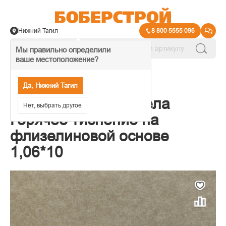
Нижний Тагил
8 800 5555 096
Мы правильно определили
ваше местоположение?
→
Обои декоративные
Да, Нижний Тагил
Обои Elysium Энтрела
Нет, выбрать другое
Горячее тиснение на
флизелиновой основе
1,06*10