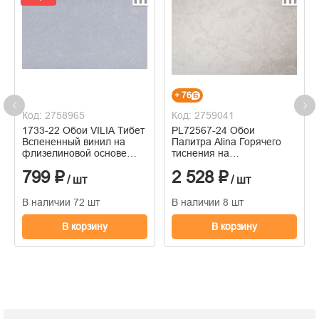
+ 76
Код: 2758965
Код: 2759041
1733-22 Обои VILIA Тибет
PL72567-24 Обои
Вспененный винил на
Палитра Alina Горячего
флизелиновой основе
тиснения на
1,06*10м
флизелиновой основе
799 ₽
2 528 ₽
1.06м x 10.05
/ шт
/ шт
В наличии 72 шт
В наличии 8 шт
В корзину
В корзину