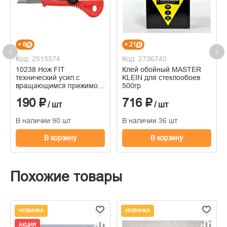
+ 6
+ 21
Код: 2515574
Код: 2736740
10238 Нож FIT
Клей обойный MASTER
технический усил.с
KLEIN для стеклообоев
вращающимся прижимом
500гр
18мм
190 ₽
716 ₽
/ шт
/ шт
В наличии 90 шт
В наличии 36 шт
В корзину
В корзину
Похожие товары
НОВИНКА
НОВИНКА
АКЦИЯ