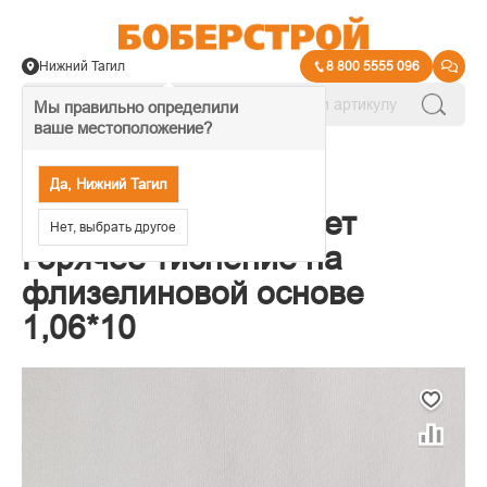
Нижний Тагил
8 800 5555 096
Мы правильно определили
ваше местоположение?
→
Обои декоративные
Да, Нижний Тагил
Обои Elysium Рассвет
Нет, выбрать другое
Горячее тиснение на
флизелиновой основе
1,06*10