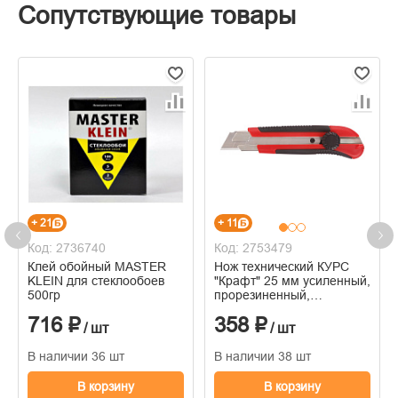
Сопутствующие товары
+ 21
+ 11
Код: 2736740
Код: 2753479
Клей обойный MASTER
Нож технический КУРС
KLEIN для стеклообоев
"Крафт" 25 мм усиленный,
500гр
прорезиненный,
вращ.прижим, магнит
716 ₽
358 ₽
/ шт
/ шт
В наличии 36 шт
В наличии 38 шт
В корзину
В корзину