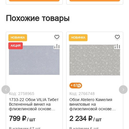
Похожие товары
НОВИНКА
НОВИНКА
АКЦИЯ
+ 67
Код: 2758965
Код: 2766748
1733-22 Обои VILIA Тибет
Обои Ateliero Камелия
Вспененный винил на
виниловые на
флизелиновой основе
флизелиновой основе
1,06*10м
горячего тиснения
799 ₽
2 234 ₽
1,06м*10м
/ шт
/ шт
В наличии 67 шт
В наличии 6 шт