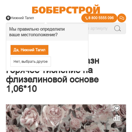
Нижний Тагил
8 800 5555 096
Мы правильно определили
ваше местоположение?
→
Обои декоративные
Да, Нижний Тагил
Обои Elysium Соблазн
Нет, выбрать другое
Горячее тиснение на
флизелиновой основе
1,06*10