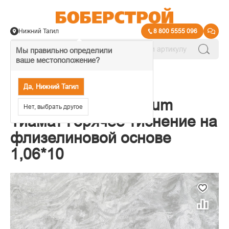
Нижний Тагил
8 800 5555 096
Мы правильно определили
ваше местоположение?
→
Обои декоративные
Да, Нижний Тагил
Е706601 Обои Elysium
Нет, выбрать другое
Тиамат Горячее тиснение на
флизелиновой основе
1,06*10