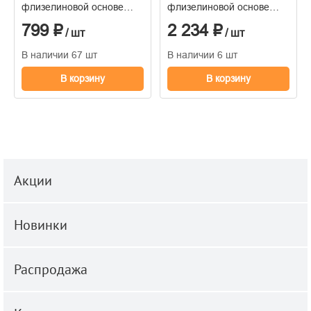
флизелиновой основе
флизелиновой основе
1,06*10м
горячего тиснения
799 ₽
2 234 ₽
1,06м*10м
/ шт
/ шт
В наличии 67 шт
В наличии 6 шт
В корзину
В корзину
Акции
Новинки
Распродажа