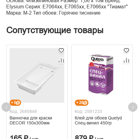
Основа: Флизелиновая Размер: 1,06 х 10м Бренд:
Elysium Серия: E7064xx, E7065xx, Е7066хх "Тиамат"
Марка: М-2 Тип обоев: Горячее тиснение
Сопутствующие товары
+ 5
+ 26
Код: 2685848
Код: 2581233
Ванночка для краски
Клей для обоев Quelyd
DECOR 150х300мм
Спец-винил 450гр
165 ₽
879 ₽