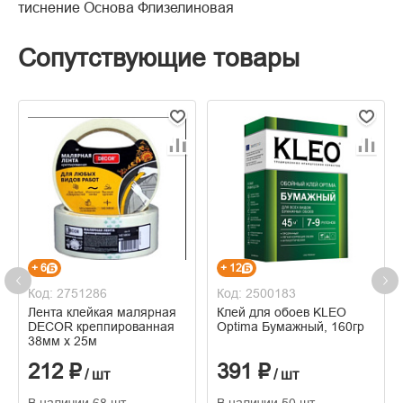
тиснение Основа Флизелиновая
Сопутствующие товары
+ 6
+ 12
Код: 2751286
Код: 2500183
Лента клейкая малярная
Клей для обоев KLEO
DECOR креппированная
Optima Бумажный, 160гр
38мм х 25м
212 ₽
391 ₽
/ шт
/ шт
В наличии 68 шт
В наличии 50 шт