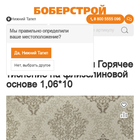
Нижний Тагил
8 800 5555 096
Мы правильно определили
ваше местоположение?
→
Обои декоративные
Да, Нижний Тагил
Обои Elysium Верди Горячее
Нет, выбрать другое
тиснение на флизелиновой
основе 1,06*10