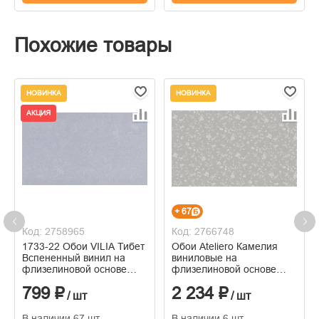
Похожие товары
НОВИНКА
НОВИНКА
АКЦИЯ
+ 67
Код: 2758965
Код: 2766748
1733-22 Обои VILIA Тибет
Обои Ateliero Камелия
Вспененный винил на
виниловые на
флизелиновой основе
флизелиновой основе
1,06*10м
горячего тиснения
799 ₽
2 234 ₽
1,06м*10м
/ шт
/ шт
В наличии 67 шт
В наличии 6 шт