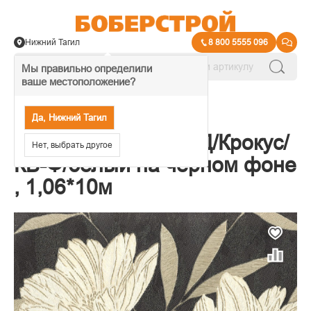
Нижний Тагил
8 800 5555 096
Мы правильно определили
ваше местоположение?
→
Обои декоративные
Да, Нижний Тагил
7011-22 Обои /ЕВРД/Крокус/
Нет, выбрать другое
КВ-Ф/белый на чёрном фоне
, 1,06*10м