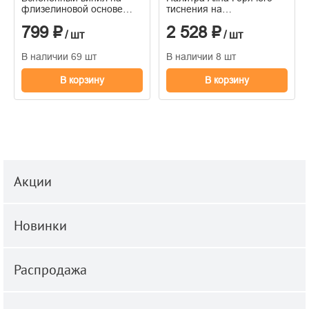
флизелиновой основе
тиснения на
1,06*10м
флизелиновой основе
799 ₽
2 528 ₽
1.06м x 10.05
/ шт
/ шт
В наличии 69 шт
В наличии 8 шт
В корзину
В корзину
Акции
Новинки
Распродажа