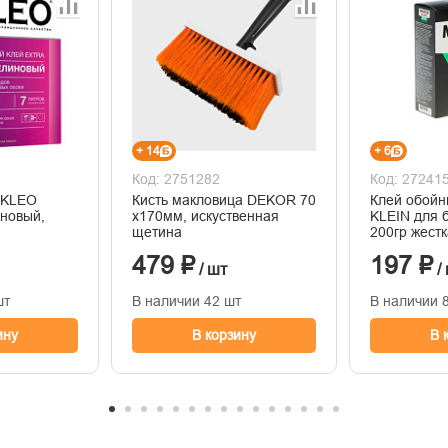
+ 14
+ 6
Код: 2751282
Код: 27241
 KLEO
Кисть макловица DEKOR 70
Клей обой
новый,
х170мм, искуственная
KLEIN для 
щетина
200гр жестк
479 ₽
197 ₽
/ шт
/
шт
В наличии 42 шт
В наличии 
ину
В корзину
В 