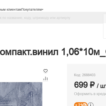
ным клиентам
Покупателям
компакт.винил 1,06*10м
Код: 2688403
699 ₽
/ ш
Оформить в кред
+ 21