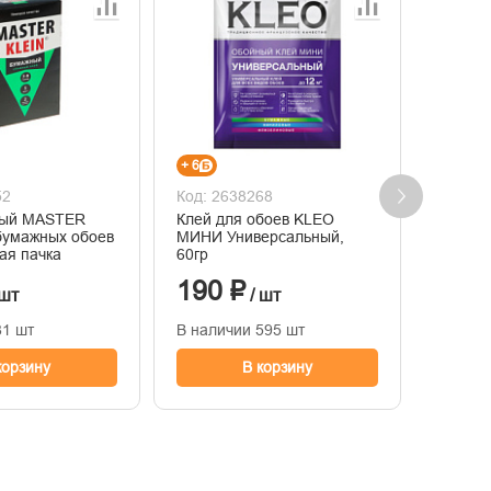
+ 6
+ 12
52
Код: 2638268
Код: 2
ный MASTER
Клей для обоев KLEO
Лента 
бумажных обоев
МИНИ Универсальный,
DECOR 
ая пачка
60гр
38мм х
190 ₽
385
 шт
/ шт
81 шт
В наличии 595 шт
В нали
корзину
В корзину