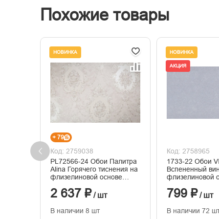
Похожие товары
НОВИНКА
НОВИНКА
АКЦИЯ
+ 79
Код: 2759038
Код: 2758965
PL72566-24 Обои Палитра
1733-22 Обои V
Alina Горячего тиснения на
Вспененный ви
флизелиновой основе
флизелиновой 
1.06м x 10.05
1,06*10м
2 637 ₽
799 ₽
/ шт
/ шт
В наличии 8 шт
В наличии 72 ш