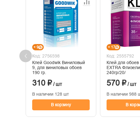
+ 9
+ 17
Код: 2756598
Код: 2555792
Клей Goodwik Виниловый
Клей для обоев
9, для виниловых обоев
EXTRA Флизели
190 гр.
240гр/20/
310 ₽
570 ₽
/ шт
/ шт
В наличии 128 шт
В наличии 988 
В корзину
В корз