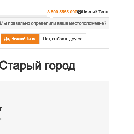
8 800 5555 096
Нижний Тагил
Мы правильно определили ваше местоположение?
% Акции
Распродажа
Да, Нижний Тагил
Нет, выбрать другое
_Старый город
т
ит