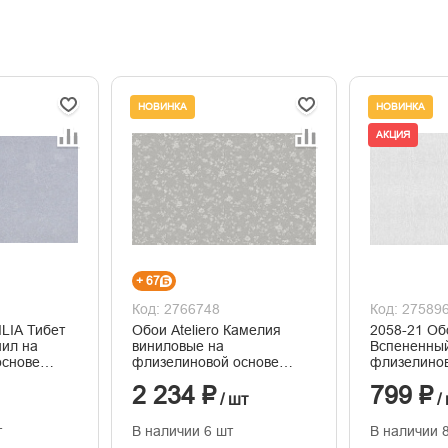
НОВИНКА
НОВИНКА
АКЦИЯ
+ 67
Код: 2766748
Код: 27589
ILIA Тибет
Обои Ateliero Камелия
2058-21 Об
нил на
виниловые на
Вспененный
основе
флизелиновой основе
флизелинов
горячего тиснения
1,06*10м
2 234 ₽
799 ₽
1,06м*10м
/ шт
/
т
В наличии 6 шт
В наличии 