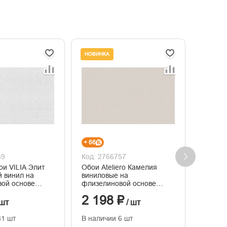
НОВИНКА
НОВИНК
+ 66
+ 66
69
Код: 2766757
Код: 2
ои VILIA Элит
Обои Ateliero Камелия
Обои A
 винил на
виниловые на
винило
ой основе
флизелиновой основе
флизел
горячего тиснения
горяче
2 198 ₽
2 19
1,06м*10м
1,06м*
 шт
/ шт
81 шт
В наличии 6 шт
В нали