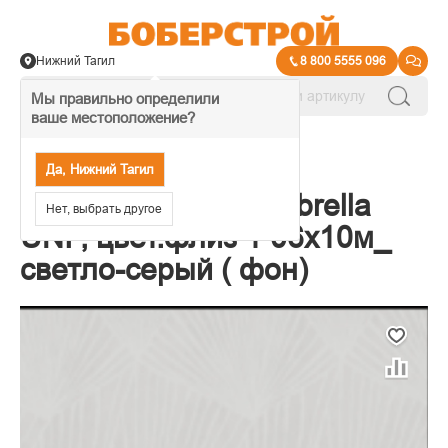
Нижний Тагил
8 800 5555 096
Мы правильно определили
ваше местоположение?
→
Обои декоративные
Да, Нижний Тагил
45-269-02 Обои Umbrella
Нет, выбрать другое
UNI , цвет.флиз 1 06х10м_
светло-серый ( фон)