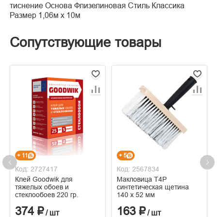
тиснение Основа Флизелиновая Стиль Классика
Размер 1,06м х 10м
Сопутствующие товары
+ 11
+ 5
Код: 2727417
Код: 2567834
Клей Goodwik для
Макловица Т4Р
тяжелых обоев и
синтетическая щетина
стеклообоев 220 гр.
140 х 52 мм
374 ₽
163 ₽
/ шт
/ шт