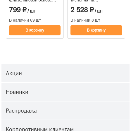
1,06*10м
флизелиновой основе
799 ₽
2 528 ₽
1.06м x 10.05
/ шт
/ шт
В наличии 69 шт
В наличии 8 шт
В корзину
В корзину
Акции
Новинки
Распродажа
Корпоротивным клиентам