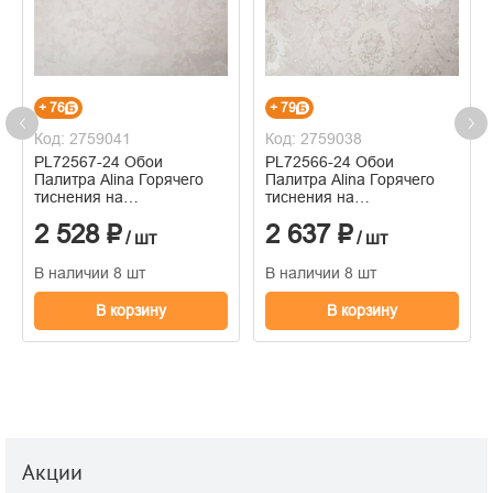
+ 76
+ 79
Код: 2759041
Код: 2759038
PL72567-24 Обои
PL72566-24 Обои
Палитра Alina Горячего
Палитра Alina Горячего
тиснения на
тиснения на
флизелиновой основе
флизелиновой основе
2 528 ₽
2 637 ₽
1.06м x 10.05
1.06м x 10.05
/ шт
/ шт
В наличии 8 шт
В наличии 8 шт
В корзину
В корзину
Акции