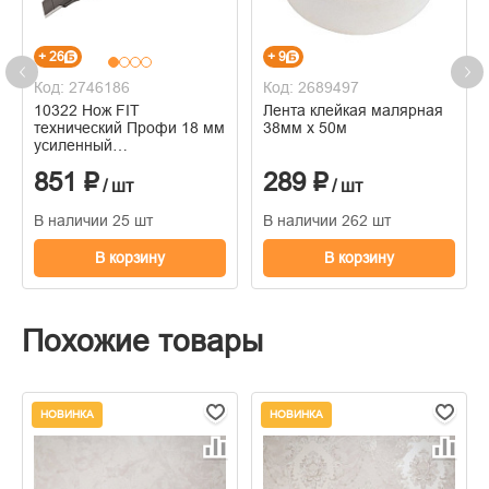
+ 26
+ 9
Код: 2746186
Код: 2689497
10322 Нож FIT
Лента клейкая малярная
технический Профи 18 мм
38мм х 50м
усиленный
прорезиненный, дополнит.
851 ₽
289 ₽
пластиковый прижим,
/ шт
/ шт
черный
В наличии 25 шт
В наличии 262 шт
В корзину
В корзину
Похожие товары
НОВИНКА
НОВИНКА