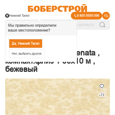
Нижний Тагил
8 800 5555 096
Мы правильно определили
ваше местоположение?
→
Обои декоративные
Да, Нижний Тагил
45-260-02 Обои Serenata ,
Нет, выбрать другое
компакт.флиз 1 06х10 м ,
бежевый