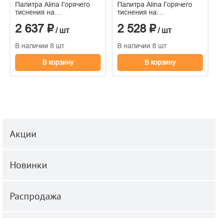
Палитра Alina Горячего
Палитра Alina Горячего
тиснения на
тиснения на
флизелиновой основе
флизелиновой основе
2 637 ₽
2 528 ₽
1.06м x 10.05
1.06м x 10.05
/ шт
/ шт
В наличии 8 шт
В наличии 8 шт
В корзину
В корзину
Акции
Новинки
Распродажа