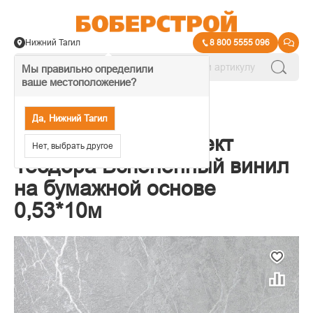
Нижний Тагил
8 800 5555 096
Мы правильно определили
ваше местоположение?
→
Обои декоративные
Да, Нижний Тагил
10143-44 Обои Аспект
Нет, выбрать другое
Теодора Вспененный винил
на бумажной основе
0,53*10м