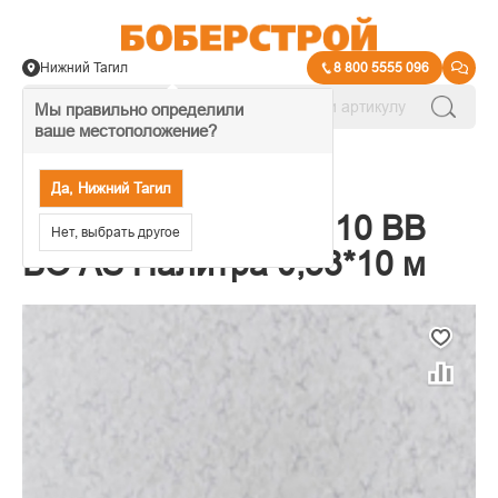
Нижний Тагил
8 800 5555 096
Мы правильно определили
ваше местоположение?
→
Обои декоративные
Да, Нижний Тагил
10084-14 (12) Обои 10 ВВ
Нет, выбрать другое
БО AS Палитра 0,53*10 м