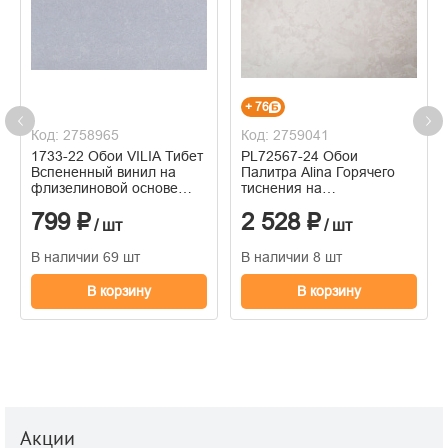
+ 76
Код: 2758965
Код: 2759041
1733-22 Обои VILIA Тибет
PL72567-24 Обои
Вспененный винил на
Палитра Alina Горячего
флизелиновой основе
тиснения на
1,06*10м
флизелиновой основе
799 ₽
2 528 ₽
1.06м x 10.05
/ шт
/ шт
В наличии 69 шт
В наличии 8 шт
В корзину
В корзину
Акции