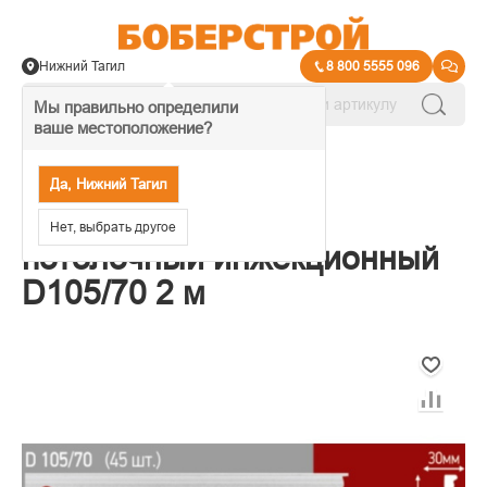
Нижний Тагил
8 800 5555 096
Мы правильно определили
ваше местоположение?
→
Потолочные плинтусы
Да, Нижний Тагил
Плинтус Decor Ek
Нет, выбрать другое
потолочный инжекционный
D105/70 2 м